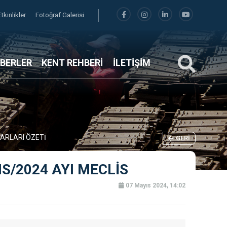
Etkinlikler
Fotoğraf Galerisi
BERLER
KENT REHBERİ
İLETİŞİM
RARLARI ÖZETİ
GERI
S/2024 AYI MECLİS
07 Mayıs 2024, 14:02