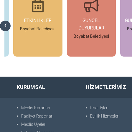
ETKİNLİKLER
GÜNCEL
GÜ
‹
DUYURULAR
si
Boyabat Belediyesi
Bo
Boyabat Belediyesi
İncele
İncele
KURUMSAL
HİZMETLERİMİZ
Meclis Kararları
İmar İşleri
Faaliyet Raporları
Evlilik Hizmetleri
Meclis Üyeleri