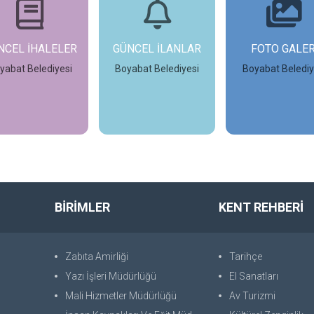
NCEL İHALELER
GÜNCEL İLANLAR
FOTO GALER
yabat Belediyesi
Boyabat Belediyesi
Boyabat Belediy
İncele
İncele
İncele
BİRİMLER
KENT REHBERİ
Zabıta Amirliği
Tarihçe
Yazı İşleri Müdürlüğü
El Sanatları
Mali Hizmetler Müdürlüğü
Av Turizmi