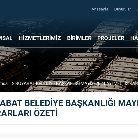
Anasayfa
Duyurular
MSAL
HİZMETLERİMİZ
BİRİMLER
PROJELER
HA
msal
BOYABAT BELEDİYE BAŞKANLIĞI MAYIS/2024 AYI MECLİS KA
ABAT BELEDİYE BAŞKANLIĞI MAYI
ARLARI ÖZETİ