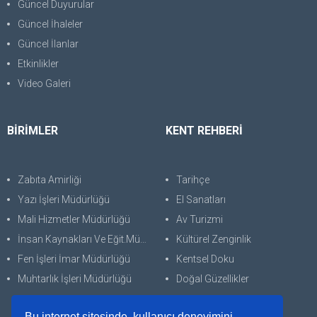
Güncel Duyurular
Güncel İhaleler
Güncel İlanlar
Etkinlikler
Video Galeri
BİRİMLER
KENT REHBERİ
Zabıta Amirliği
Tarihçe
Yazı İşleri Müdürlüğü
El Sanatları
Mali Hizmetler Müdürlüğü
Av Turizmi
İnsan Kaynakları Ve Eğit.Müdürlüğü
Kültürel Zenginlik
Fen İşleri İmar Müdürlüğü
Kentsel Doku
Muhtarlık İşleri Müdürlüğü
Doğal Güzellikler
Bu internet sitesinde, kullanıcı deneyimini