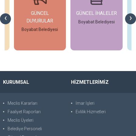
GÜNCEL
GÜNCEL İHALELER
‹
›
DUYURULAR
i
Boyabat Belediyesi
Boyabat Belediyesi
İncele
İncele
KURUMSAL
HİZMETLERİMİZ
Meclis Kararları
İmar İşleri
Faaliyet Raporları
Evlilik Hizmetleri
Meclis Üyeleri
Belediye Personeli