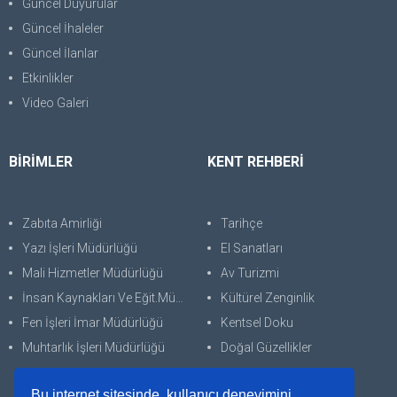
Güncel Duyurular
Güncel İhaleler
Güncel İlanlar
Etkinlikler
Video Galeri
BİRİMLER
KENT REHBERİ
Zabıta Amirliği
Tarihçe
Yazı İşleri Müdürlüğü
El Sanatları
Mali Hizmetler Müdürlüğü
Av Turizmi
İnsan Kaynakları Ve Eğit.Müdürlüğü
Kültürel Zenginlik
Fen İşleri İmar Müdürlüğü
Kentsel Doku
Muhtarlık İşleri Müdürlüğü
Doğal Güzellikler
Bu internet sitesinde, kullanıcı deneyimini